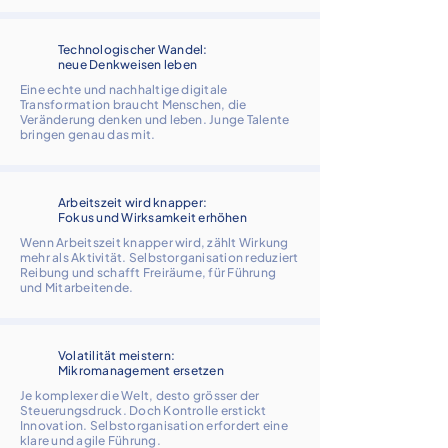
Technologischer Wandel:
neue Denkweisen leben
Eine echte und nachhaltige digitale
Transformation braucht Menschen, die
Veränderung denken und leben. Junge Talente
bringen genau das mit.
Arbeitszeit wird knapper:
Fokus und Wirksamkeit erhöhen
Wenn Arbeitszeit knapper wird, zählt Wirkung
mehr als Aktivität. Selbstorganisation reduziert
Reibung und schafft Freiräume, für Führung
und Mitarbeitende.
Volatilität meistern:
Mikromanagement ersetzen
Je komplexer die Welt, desto grösser der
Steuerungsdruck. Doch Kontrolle erstickt
Innovation. Selbstorganisation erfordert eine
klare und agile Führung.