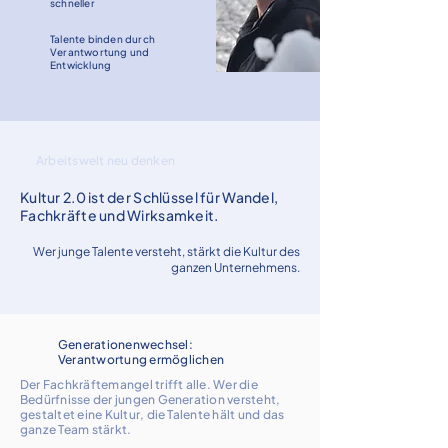
schneller
Talente binden durch
Verantwortung und
Entwicklung
Arbeitswelt neu denken
Kultur 2.0 ist der Schlüssel für Wandel,
Fachkräfte und Wirksamkeit.
Wer junge Talente versteht, stärkt die Kultur des
ganzen Unternehmens.
Generationenwechsel:
Verantwortung ermöglichen
Der Fachkräftemangel trifft alle. Wer die
Bedürfnisse der jungen Generation versteht,
gestaltet eine Kultur, die Talente hält und das
ganze Team stärkt.