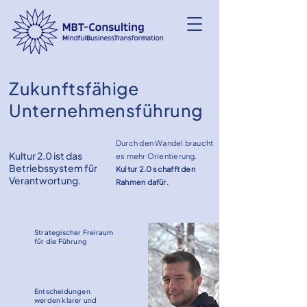
Zukunftsfähige
Unternehmensführung
Durch den Wandel braucht
Kultur 2.0 ist das
es mehr Orientierung.
Betriebssystem für
Kultur 2.0 schafft den
Verantwortung.
Rahmen dafür.
Strategischer Freiraum
für die Führung
Entscheidungen
werden klarer und