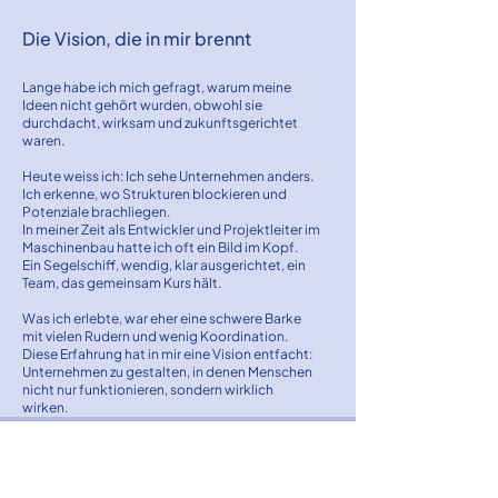
Die Vision, die in mir brennt
Lange habe ich mich gefragt, warum meine
Ideen nicht gehört wurden, obwohl sie
durchdacht, wirksam und zukunftsgerichtet
waren.
Heute weiss ich: Ich sehe Unternehmen anders.
Ich erkenne, wo Strukturen blockieren und
Potenziale brachliegen.
In meiner Zeit als Entwickler und Projektleiter im
Maschinenbau hatte ich oft ein Bild im Kopf.
Ein Segelschiff, wendig, klar ausgerichtet, ein
Team, das gemeinsam Kurs hält.
Was ich erlebte, war eher eine schwere Barke
mit vielen Rudern und wenig Koordination.
Diese Erfahrung hat in mir eine Vision entfacht:
Unternehmen zu gestalten, in denen Menschen
nicht nur funktionieren, sondern wirklich
wirken.
Ich freue mich auf deine